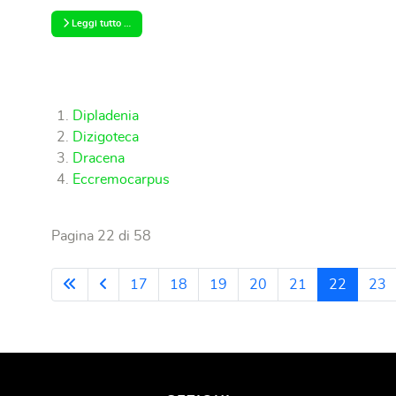
Leggi tutto …
Dipladenia
Dizigoteca
Dracena
Eccremocarpus
Pagina 22 di 58
17
18
19
20
21
22
23