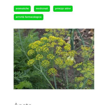
aromatiche
medicinali
principi attivi
arrività farmacologica