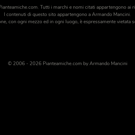
Pianteamiche.com
. Tutti i marchi e nomi citati appartengono ai ri
I contenuti di questo sito appartengono a Armando Mancini.
ione, con ogni mezzo ed in ogni luogo, è espressamente vietata s
© 2006 - 2026 Pianteamiche.com by Armando Mancini
i social media e analizzare il nostro traffico. Inoltre forniamo informazioni sul modo in
 fornito loro o che hanno raccolto in base al tuo utilizzo dei loro servizi.