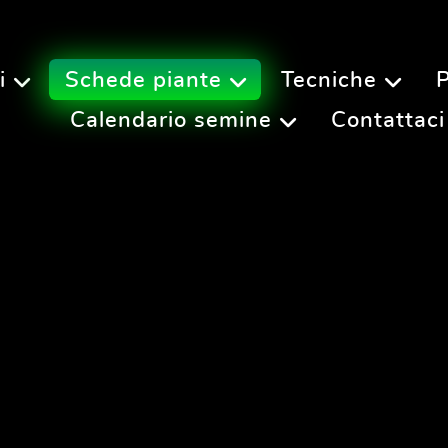
i
Schede piante
Tecniche
P
Calendario semine
Contattaci