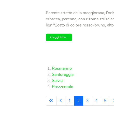
Parente stretto della maggiorana, l’or
erbacea, perenne, con rizoma striscia
lignif1cato di colore rosso-bruno, alt
Leggi tutto …
Rosmarino
Santoreggia
Salvia
Prezzemolo
1
2
3
4
5