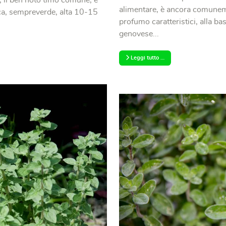
, il ben noto timo comune, è
alimentare, è ancora comuneme
ica, sempreverde, alta 10-15
profumo caratteristici, alla ba
genovese...
Leggi tutto …