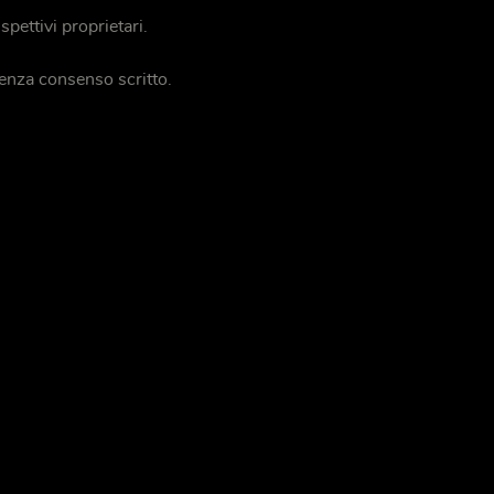
spettivi proprietari.
enza consenso scritto.
 cui utilizzi il nostro sito ai nostri partner che si occupano di analisi dei dati web,