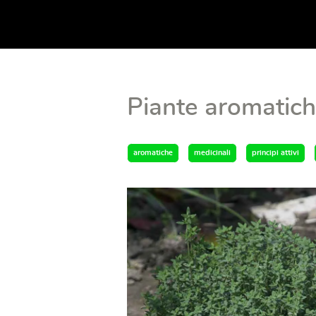
Piante aromatich
aromatiche
medicinali
principi attivi