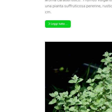
aroma caratteristico. Thymus vulgaris
una pianta suffruticosa perenne, rust
cm.
Leggi tutto …