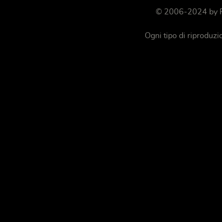
© 2006-2024 by
Ogni tipo di riproduz
Gestione dei cookie su Pianteamiche.com
Utilizziamo i cookie per personalizzare i contenuti e gli annunci, fornire le funzioni de
pubblicità e social media, i quali potrebbero combinarle con altre informazioni che hai