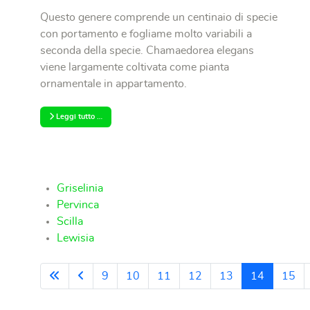
Questo genere comprende un centinaio di specie
con portamento e fogliame molto variabili a
seconda della specie. Chamaedorea elegans
viene largamente coltivata come pianta
ornamentale in appartamento.
Leggi tutto …
Griselinia
Pervinca
Scilla
Lewisia
9
10
11
12
13
14
15
Pagina 14 di 48