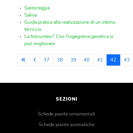
Santoreggia
Salvia
Guida pratica alla realizzazione di un ottimo
terriccio
La fotosintesi? Con l'ingegneria genetica si
può migliorare
37
38
39
40
41
42
43
Pagina 42 di 48
SEZIONI
Schede piante ornamentali
Schede piante aromatiche