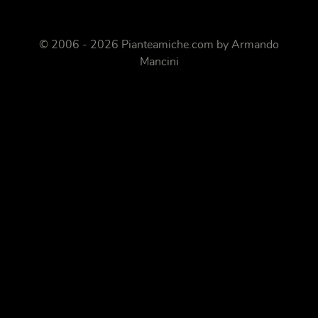
© 2006 - 2026 Pianteamiche.com by Armando
Mancini
Gestione dei cookie su Pianteamiche.com
Utilizziamo i cookie per personalizzare i contenuti e gli annunci, fornire le funzioni
dei social media e analizzare il nostro traffico. Inoltre forniamo informazioni sul
modo in cui utilizzi il nostro sito ai nostri partner che si occupano di analisi dei dati
web, pubblicità e social media, i quali potrebbero combinarle con altre informazioni
che hai fornito loro o che hanno raccolto in base al tuo utilizzo dei loro servizi.